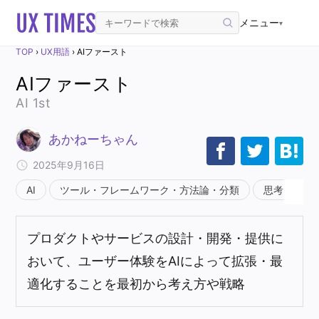
メニュー
▾
TOP
›
UX用語
›
AIファースト
AIファースト
AI 1st
あかねーちゃん
2025年9月16日
AI
ツール・フレームワーク・方法論・分類
思考・マイ
プロダクトやサービスの設計・開発・提供に
おいて、ユーザー体験をAIによって拡張・最
適化することを最初から考え方や戦略