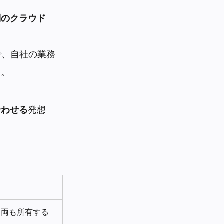
別のクラウド
の上で、自社の業務
る。
合わせる
発想
車両も所有する