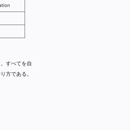
ation
る。すべてを自
作り方である。