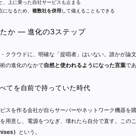
と、上に乗った自社サービスも止まる
点になるため、
複数社を併用
して備えることもできる
たか ― 進化の3ステップ
・クラウドに、明確な「提唱者」はいない。誰かが論
術の進化のなかで
自然と使われるようになった言葉
で
すべてを自前で持っていた時代
ビスを作る会社が自らサーバーやネットワーク機器を
を用意し、電源をつなぎ、壊れたら自分で直す。この
ises）
という。