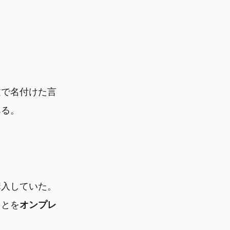
文で名付けた言
ある。
購入していた。
ことを
オンプレ