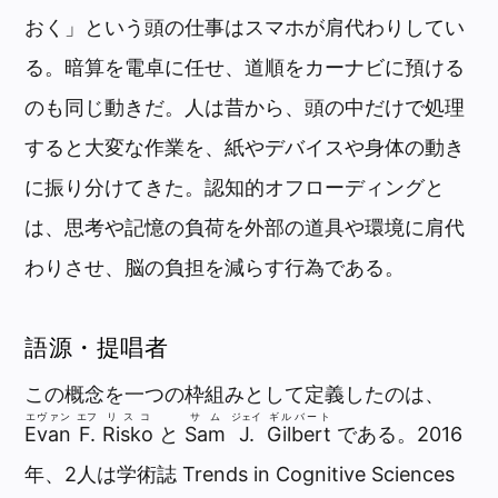
おく」という頭の仕事はスマホが肩代わりしてい
る。暗算を電卓に任せ、道順をカーナビに預ける
のも同じ動きだ。人は昔から、頭の中だけで処理
すると大変な作業を、紙やデバイスや身体の動き
に振り分けてきた。認知的オフローディングと
は、思考や記憶の負荷を外部の道具や環境に肩代
わりさせ、脳の負担を減らす行為である。
語源・提唱者
この概念を一つの枠組みとして定義したのは、
エヴァン
エフ
リスコ
サム
ジェイ
ギルバート
Evan
F.
Risko
と
Sam
J.
Gilbert
である。2016
年、2人は学術誌 Trends in Cognitive Sciences