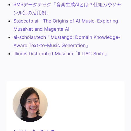
SMSデータテック「音楽生成AIとは？仕組みやジャ
ンル別の活用例」
Staccato.ai「The Origins of AI Music: Exploring
MuseNet and Magenta AI」
ai-scholar.tech「Mustango: Domain Knowledge-
Aware Text-to-Music Generation」
Illinois Distributed Museum「ILLIAC Suite」