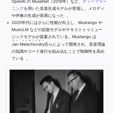
OpenAI の MuseNet（2019年）など、
ディープラー
ニング
を用いた音楽生成モデルが登場し、メロディ
や伴奏の生成が容易になった 。
2020年代にはさらに性能が向上し、Mustango や
MusicLM などの拡散モデルやテキストトゥミュー
ジックモデルが提案されている。Mustango は
ヤン・メレホフスキー
Jan Melechovsky
氏らによって開発され、音楽理論
の知識やコード進行を組み込むことで制御性を高め
ている 。