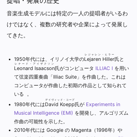
提唱・発展の歴史
音楽生成モデルには特定の一人の提唱者がいるわ
けではなく、複数の研究者や企業によって発展し
てきた。
レジャレン・ヒラー
1950年代には、イリノイ大学の
Lejaren Hiller
氏と
レナード・アイザクソン
Leonard Isaacson
氏がコンピュータ
ILLIAC I
を用い
て弦楽四重奏曲「Illiac Suite」を作曲した。これは
コンピュータが作曲した初期の作品として知られて
いる 。
デイヴィッド・コープ
1980年代には
David Koepp
氏が
Experiments in
Musical Intelligence (EMI)
を開発し、アルゴリズム
作曲の可能性を示した。
2010年代には Google の Magenta（1996年）や