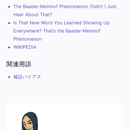
The Baader-Meinhof Phenomenon: Didn’t I Just
Hear About That?
Is That New Word You Learned Showing Up
Everywhere? That’s the Baader-Meinhof
Phenomenon
WIKIPEDIA
関連用語
確証バイアス