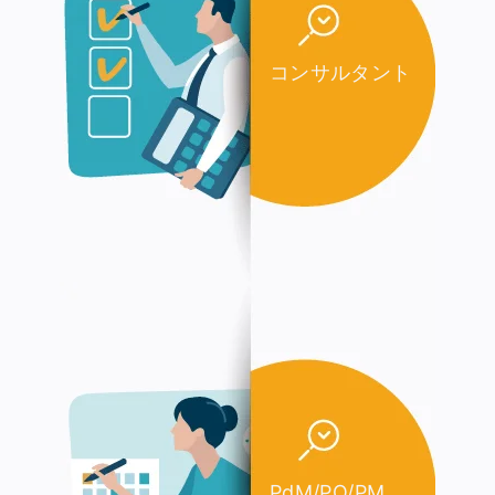
コンサルタント
PdM/PO/PM