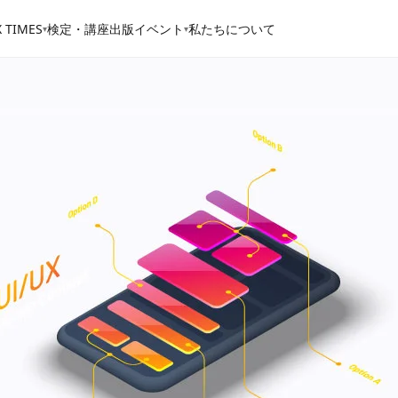
 TIMES
検定・講座
出版
イベント
私たちについて
▾
▾