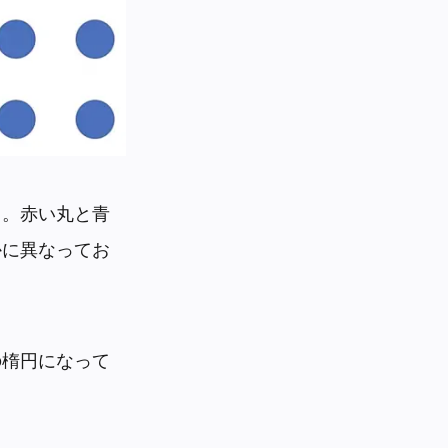
う。赤い丸と青
かに異なってお
の楕円になって