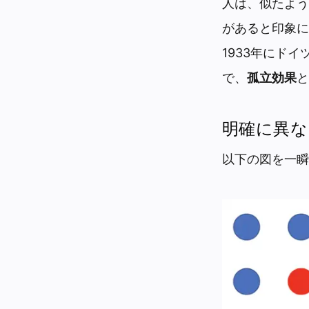
人は、似たよう
があると印象に
1933年にド
で、
孤立効果
と
明確に異な
以下の図を一瞬