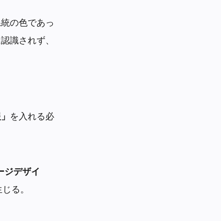
系統の色であっ
は認識されず、
報」
を入れる必
ージデザイ
生じる。