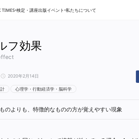
 TIMES
検定・講座
出版
イベント
私たちについて
▾
▾
ルフ効果
ffect
2020年2月14日
設計
心理学・行動経済学・脳科学
ものよりも、特徴的なものの方が覚えやすい現象