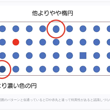
周囲のパターンと似通っていると□や赤丸と違って特異性があると認識しづら