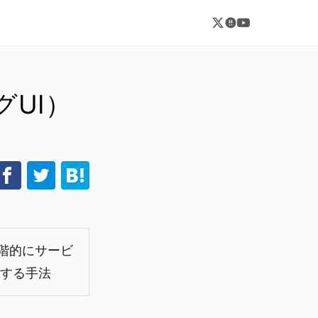
UI）
段階的にサービ
示する手法