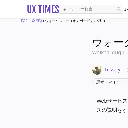
UX
TOP
›
UX用語
›
ウォークスルー（オンボーディングUI）
ウォー
Walkthrough
hisshy
思考・マインド
Webサービ
スの説明をす