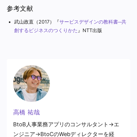
参考文献
武山政直（2017）『
サービスデザインの教科書─共
創するビジネスのつくりかた
』NTT出版
高橋 祐哉
BtoB人事業務アプリのコンサルタント→エ
ンジニア→BtoCのWebディレクターを経