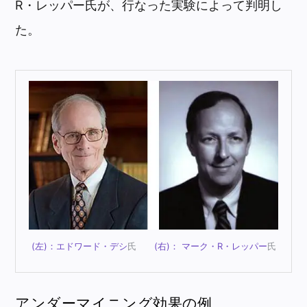
R・レッパー氏が、行なった実験によって判明し
た。
(左)：エドワード・デシ
氏
(右)：
マーク・R・レッパー
氏
アンダーマイニング効果の例