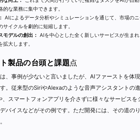
略的な業務に集中できます。
：
AIによるデータ分析やシミュレーションを通じて、市場の
のサイクルを劇的に短縮します。
スモデルの創出：
AIを中心とした全く新しいサービスが生ま
を拡大します。
スト製品の台頭と課題
点
は、事例が少ないと言いましたが、AIファーストを体
。従来型のSiriやAlexaのような音声アシスタントの進
 R1）や、スマートフォンアプリを介さずに様々なサービス
デバイスなどがその例です。ただ開発には、その道の
。