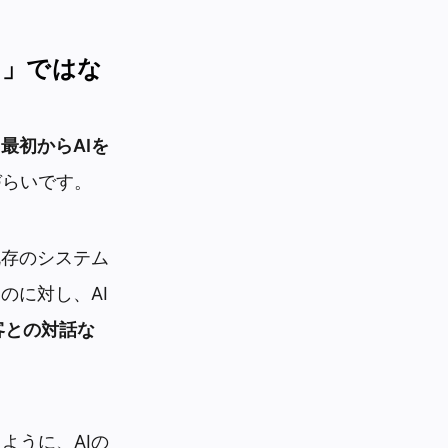
）」ではな
最初からAIを
づらいです。
既存のシステム
のに対し、AI
客との対話な
ように、AIの