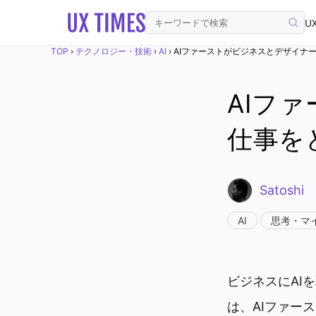
UX
TOP
›
テクノロジー・技術
›
AI
›
AIファーストがビジネスとデザイナ
AIフ
仕事を
Satoshi
AI
思考・マ
ビジネスにAI
は、AIファー