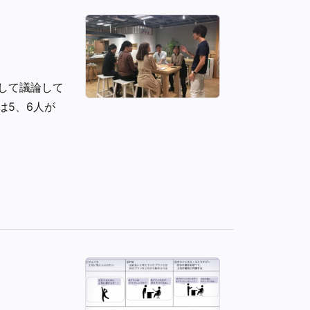
して議論して
は5、6人が