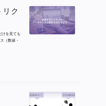
トリク
だけを見ても
クス（数値・