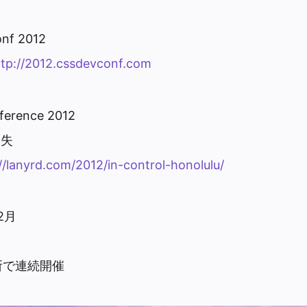
onf 2012
ttp://2012.cssdevconf.com
nference 2012
消失
//lanyrd.com/2012/in-control-honolulu/
2月
所で連続開催