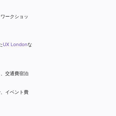
とワークショッ
た
UX London
な
ら、交通費宿泊
で、イベント費