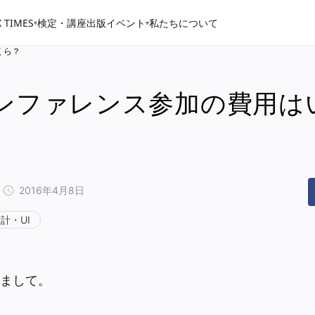
 TIMES
検定・講座
出版
イベント
私たちについて
▾
▾
くら？
ンファレンス参加の費用は
2016年4月8日
計・UI
まして。