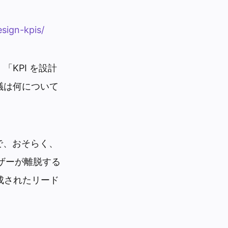
sign-kpis/
KPI を設計
議は何について
で、おそらく、
ザーが離脱する
成されたリード