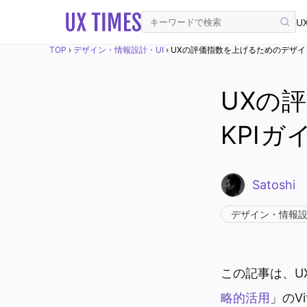
UX
TOP
›
デザイン・情報設計・UI
›
UXの評価指数を上げるためのデザイン
UXの
KPIガ
Satoshi
デザイン・情報設
この記事は、U
略的活用
」のVi