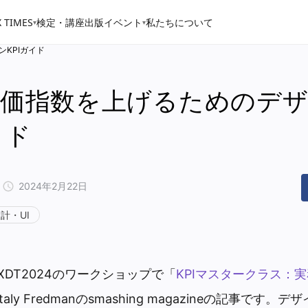
 TIMES
検定・講座
出版
イベント
私たちについて
▾
▾
KPIガイド
評価指数を上げるためのデ
イド
2024年2月22日
計・UI
XDT2024のワークショップで「
KPIマスタークラス：
taly Fredmanのsmashing magazineの記事です。デ