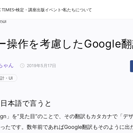
 TIMES
検定・講座
出版
イベント
私たちについて
▾
▾
のUI
操作を考慮したGoogle翻
ちゃん
2019年5月17日
計・UI
日本語で言うと
sign」を”見た目”のことで、その翻訳もカタカナで「デ
ったです。数年前であればGoogle翻訳もそのように出