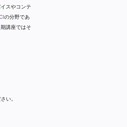
バイスやコンテ
CI
の分野であ
定期講座ではそ
ださい。