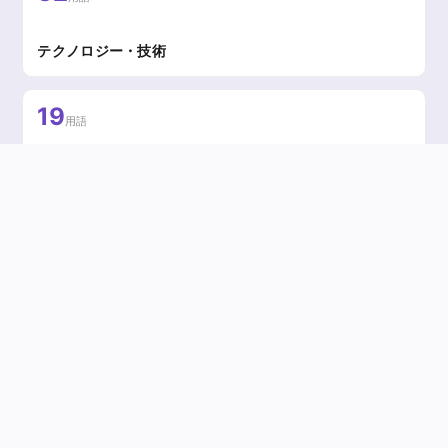
テクノロジー・技術
19
用語
組織・ファシリテーション
UX用語 全602用語 一覧