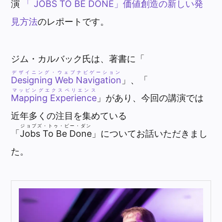
演
「 JOBS TO BE DONE」価値創造の新しい発
見方法
のレポートです。
ジム・カルバック氏は、著書に「
デザイニング・ウェブナビゲーション
Designing Web Navigation
」、「
マッピングエクスペリエンス
Mapping Experience
」があり、今回の講演では
近年多くの注目を集めている
ジョブズ・トゥ・ビー・ダン
「
Jobs To Be Done
」についてお話いただきまし
た。