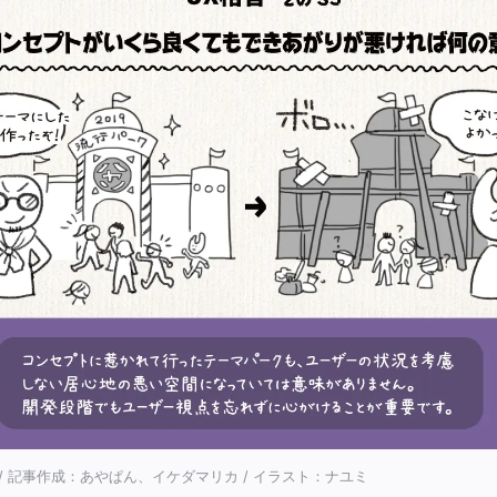
/ 記事作成：あやぱん、イケダマリカ / イラスト：ナユミ