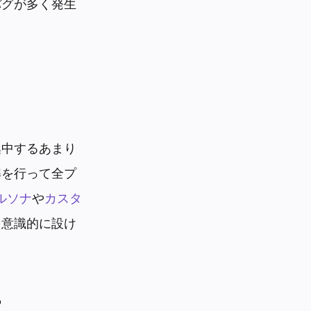
バグが多く発生
集中するあまり
解を行って全プ
ルソナ
や
カスタ
を意識的に設け
る