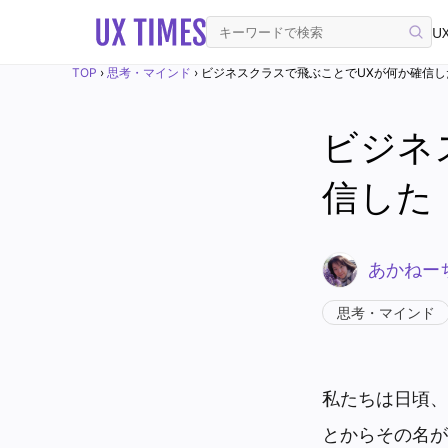
UX
TOP
›
思考・マインド
›
ビジネスクラスで飛ぶことでUXが何か確信し
ビジネ
信した
あかねー
思考・マインド
私たちは日頃、
とからその名が