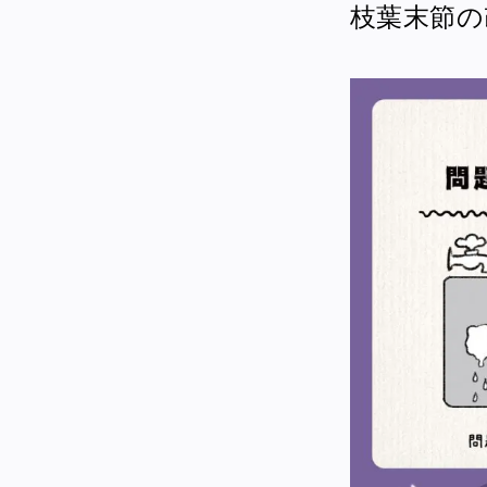
枝葉末節の