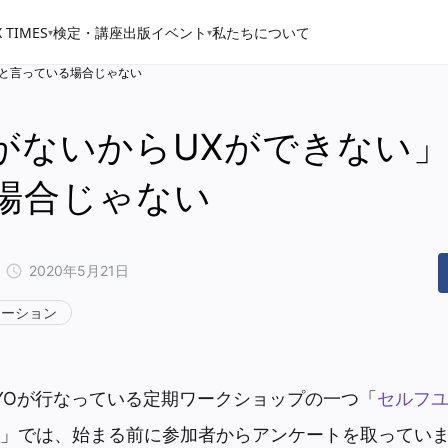
 TIMES
検定・講座
出版
イベント
私たちについて
▾
▾
」と言っている場合じゃない
がないからUXができない
場合じゃない
2020年5月21日
テーション
TOKYOが行なっている定期ワークショップの一つ「
セルフ
」では、始まる前に参加者からアンケートを取ってい