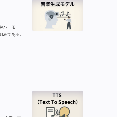
やハーモ
組みである。
）