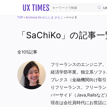
UX
TOP
›
Archives for かじしま さちこ
›
ページ 3
「SaChiKo」の記事
全105記事
フリーランスのエンジニア。 
経済学部卒業。独立系ソフト
プレクス（金融機関向け取引
りフリーランス。フリーラン
バーサイド（Java,Rail
現在は会社員時代にお世話に