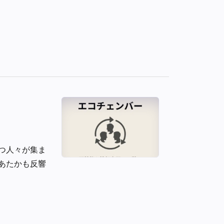
つ人々が集ま
あたかも反響